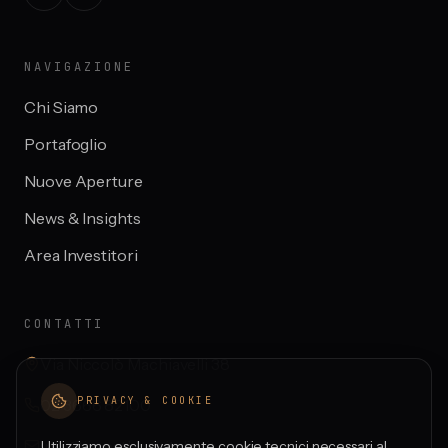
NAVIGAZIONE
Chi Siamo
Portafoglio
Nuove Aperture
News & Insights
Area Investitori
CONTATTI
Via Niccolò Machiavelli 38
PRIVACY & COOKIE
02 3666 82100
info@investhospitality.it
Utilizziamo esclusivamente cookie tecnici necessari al