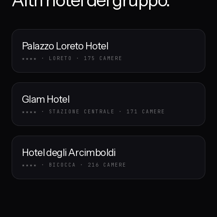
Altri hotel del gruppo.
Palazzo Loreto Hotel
★★★★
·
LORETO
·
175
CAMERE
Glam Hotel
★★★★
·
STAZIONE CENTRALE
·
171
CAMERE
Hotel degli Arcimboldi
★★★★
·
BICOCCA
·
216
CAMERE