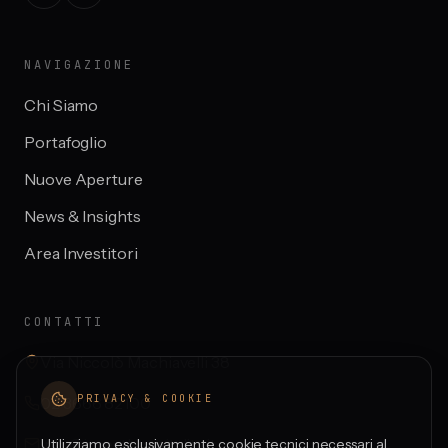
NAVIGAZIONE
Chi Siamo
Portafoglio
Nuove Aperture
News & Insights
Area Investitori
CONTATTI
Via Niccolò Machiavelli 38
PRIVACY & COOKIE
02 3666 82100
info@investhospitality.it
Utilizziamo esclusivamente cookie tecnici necessari al